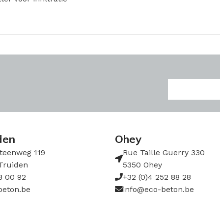
den
Ohey
teenweg 119
Rue Taille Guerry 330
Truiden
5350 Ohey
8 00 92
+32 (0)4 252 88 28
beton.be
info@eco-beton.be