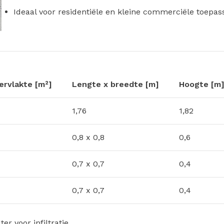
Ideaal voor residentiële en kleine commerciële toepassi
ervlakte [m²]
Lengte x breedte [m]
Hoogte [m
1,76
1,82
0,8 x 0,8
0,6
0,7 x 0,7
0,4
0,7 x 0,7
0,4
lter voor infiltratie