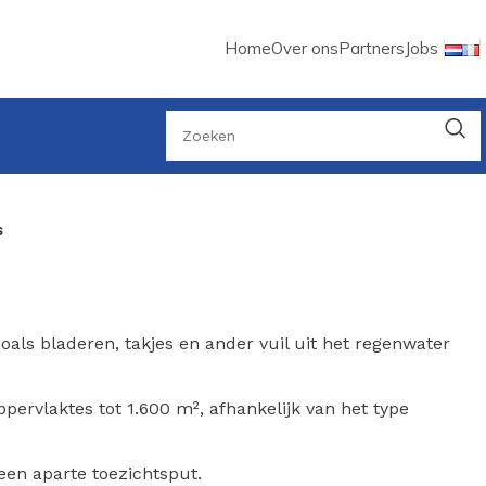
Home
Over ons
Partners
Jobs
s
zoals bladeren, takjes en ander vuil uit het regenwater
pervlaktes tot 1.600 m², afhankelijk van het type
 een aparte toezichtsput.