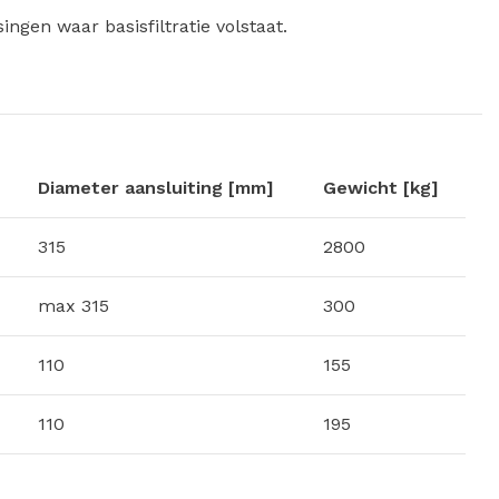
ngen waar basisfiltratie volstaat.
]
Diameter aansluiting [mm]
Gewicht [kg]
315
2800
max 315
300
110
155
110
195