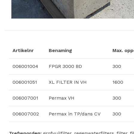
Artikelnr
Benaming
Max. opp
006001004
FPGR 3000 BD
300
006001051
XL FILTER IN VH
1600
006007001
Permax VH
300
006007002
Permax in TP/dans CV
300
Trefwoorden:
grofvuilfilter, regenwaterfilters, filter, fi