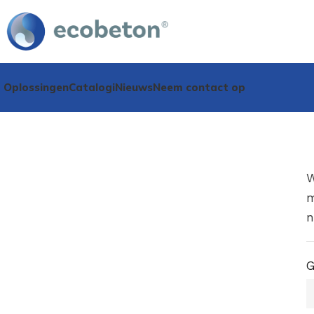
Oplossingen
Catalogi
Nieuws
Neem contact op
W
m
n
G