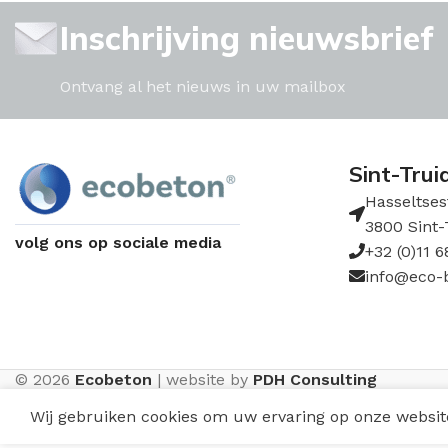
Het belang van hemelwatermanagement neemt doo
Inschrijving nieuwsbrief
klimaatomstandigheden voortdurend toe. Hevige reg
periodes van droogte zorgen er voor dat het grondwa
Ontvang al het nieuws in uw mailbox
aangevuld.
Het water heeft niet meer voldoende tijd om in de gr
Sint-Trui
voor meer periodes met waterschaarste enerzijds 
anderzijds.
Hasseltses
Lees meer
3800 Sint-
volg ons op sociale media
+32 (0)11 6
info@eco-
© 2026
Ecobeton
| website by
PDH Consulting
Wij gebruiken cookies om uw ervaring op onze website