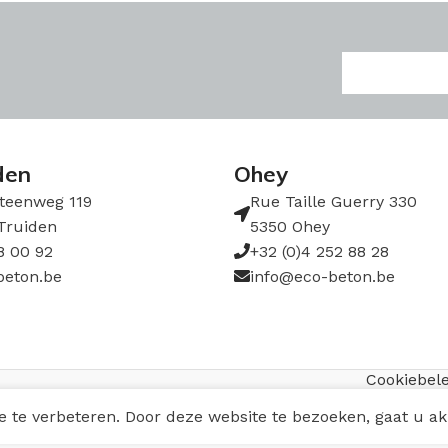
Ons aanbod
r de veranderende
Hemelwaterbufferi
enval in kortere en langere
ter steeds moeilijker raakt
Hemelwaterfilterin
Hemelwaterhergeb
ond te dringen. Dit zorgt
Infiltratie
den
Ohey
en overstromingen
Vertraagd afvoeren
teenweg 119
Rue Taille Guerry 330
Truiden
5350 Ohey
Pompputten
8 00 92
+32 (0)4 252 88 28
Lijnafwatering
beton.be
info@eco-beton.be
Zuivering afstrom
Gecombineerde he
Cookiebele
Voor vragen of verdere i
 te verbeteren. Door deze website te bezoeken, gaat u a
(0)11 68 00 92
of via e-ma