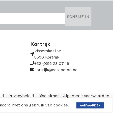
ng
g
ruik
Kortrijk
Visserskaai 26
8500 Kortrijk
+32 (0)56 23 07 19
kortrijk@eco-beton.be
end hemelwater
melwateroplossingen
id
-
Privacybeleid
-
Disclaimer
-
Algemene voorwaarden
nlichtingen kunt u terecht op het nummer
+32
kkoord met ons gebruik van cookies.
AANVAARDEN
il op
info@ecobeton.be
.