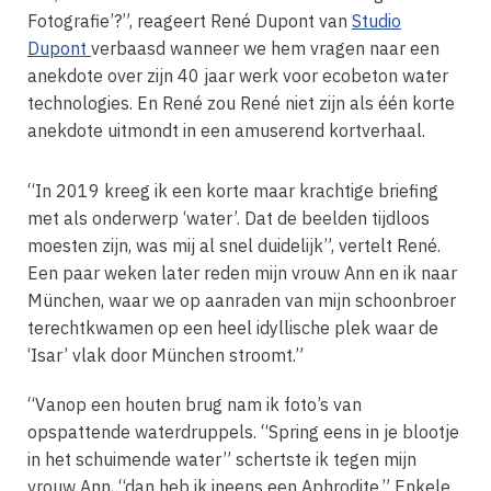
Fotografie’?”, reageert René Dupont van
Studio
Dupont
verbaasd wanneer we hem vragen naar een
anekdote over zijn 40 jaar werk voor ecobeton water
technologies. En René zou René niet zijn als één korte
anekdote uitmondt in een amuserend kortverhaal.
“In 2019 kreeg ik een korte maar krachtige briefing
met als onderwerp ‘water’. Dat de beelden tijdloos
moesten zijn, was mij al snel duidelijk”, vertelt René.
Een paar weken later reden mijn vrouw Ann en ik naar
München, waar we op aanraden van mijn schoonbroer
terechtkwamen op een heel idyllische plek waar de
‘Isar’ vlak door München stroomt.”
“Vanop een houten brug nam ik foto’s van
opspattende waterdruppels. “Spring eens in je blootje
in het schuimende water” schertste ik tegen mijn
vrouw Ann, “dan heb ik ineens een Aphrodite.” Enkele