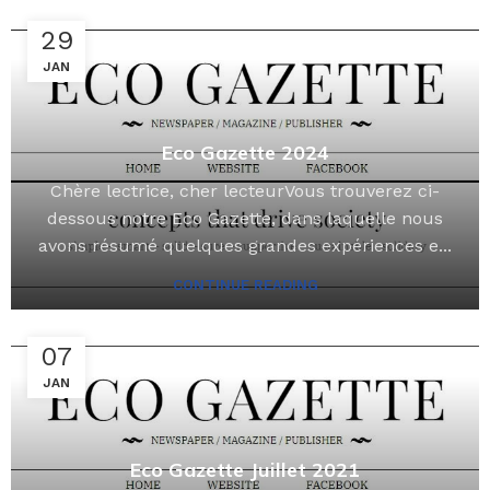
29
JAN
Eco Gazette 2024
Chère lectrice, cher lecteurVous trouverez ci-
dessous notre Eco Gazette, dans laquelle nous
avons résumé quelques grandes expériences e...
CONTINUE READING
07
JAN
Eco Gazette Juillet 2021