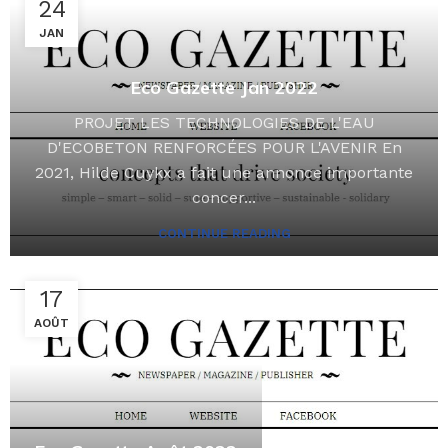
24
JAN
Eco Gazette Jan 2022
PROJET LES TECHNOLOGIES DE L'EAU
D'ECOBETON RENFORCÉES POUR L'AVENIR En
2021, Hilde Cuykx a fait une annonce importante
concer...
CONTINUE READING
17
AOÛT