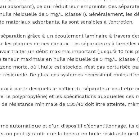
iau adsorbant), ce qui réduit leur empreinte. Ces séparat
ile résiduelle de 5 mg/L (classe I). Généralement, les déb
 de matériaux adsorbants, ils sont sensibles à l’entretien.
 séparation grâce à un écoulement laminaire à travers de
sur les plaques de ces canaux. Les séparateurs à lamelles
oir traiter un débit maximal important (jusqu’à 10 fois 
e teneur maximale en huile résiduelle de 5 mg/L (classe I)
 zone morte, où l’huile est stockée, n’est pas perturbée pa
e résiduelle. De plus, ces systèmes nécessitent moins d’en
ux à partir desquels le boîtier du séparateur peut être c
e, le polypropylène) et les spécifications auxquelles ces 
e de résistance minimale de C35/45 doit être atteinte, mê
me automatique et d’un dispositif d’échantillonnage. Ils d
i on peut garantir que la teneur en huile résiduelle ne 