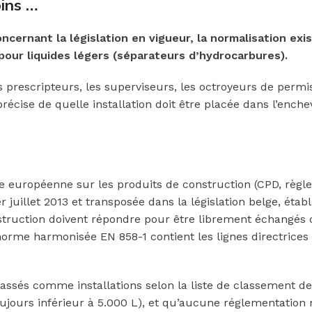
oins …
cernant la législation en vigueur, la normalisation exi
pour liquides légers (séparateurs d’hydrocarbures).
 prescripteurs, les superviseurs, les octroyeurs de permis
précise de quelle installation doit être placée dans l’enc
ve européenne sur les produits de construction (CPD, règl
juillet 2013 et transposée dans la législation belge, établi
struction doivent répondre pour être librement échangés 
orme harmonisée EN 858-1 contient les lignes directrices
lassés comme installations selon la liste de classement d
ujours inférieur à 5.000 L), et qu’aucune réglementation 