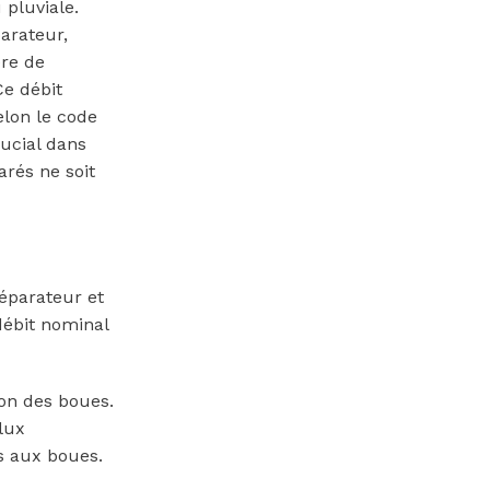
 pluviale.
parateur,
ère de
Ce débit
elon le code
rucial dans
arés ne soit
séparateur et
 débit nominal
ion des boues.
lux
s aux boues.