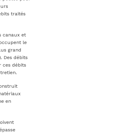
eurs
its traités
s canaux et
 occupent le
plus grand
. Des débits
r ces débits
tretien.
onstruit
matériaux
me en
oivent
dépasse