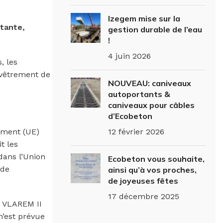
Izegem mise sur la
stante,
gestion durable de l’eau
!
4 juin 2026
, les
hevêtrement de
NOUVEAU: caniveaux
autoportants &
caniveaux pour câbles
d’Ecobeton
ement (UE)
12 février 2026
t les
dans l’Union
Ecobeton vous souhaite,
 de
ainsi qu’à vos proches,
de joyeuses fêtes
17 décembre 2025
e VLAREM II
n’est prévue