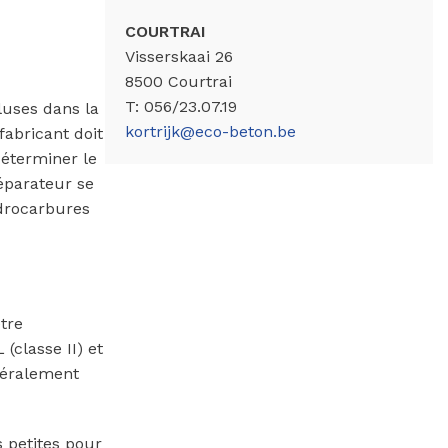
COURTRAI
Visserskaai 26
8500 Courtrai
T: 056/23.07.19
luses dans la
kortrijk@eco-beton.be
abricant doit
déterminer le
éparateur se
ydrocarbures
tre
(classe II) et
énéralement
s petites pour