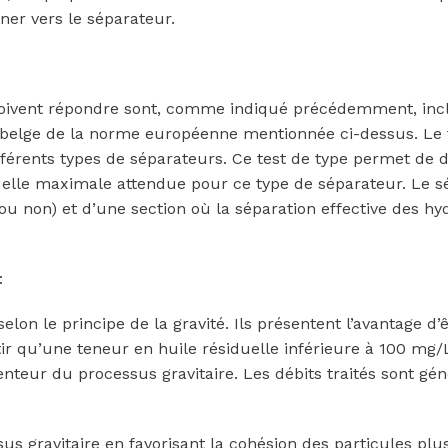
ner vers le séparateur.
doivent répondre sont, comme indiqué précédemment, inc
 belge de la norme européenne mentionnée ci-dessus. Le f
fférents types de séparateurs. Ce test de type permet de 
duelle maximale attendue pour ce type de séparateur. Le s
u non) et d’une section où la séparation effective des h
:
on le principe de la gravité. Ils présentent l’avantage d’ê
r qu’une teneur en huile résiduelle inférieure à 100 mg/L 
nteur du processus gravitaire. Les débits traités sont g
us gravitaire en favorisant la cohésion des particules plu