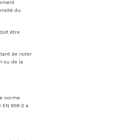
lement
ensité du
doit être
tant de noter
i ou de la
une norme
N EN 858-2 a