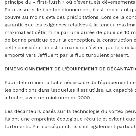
principe du « first-flush » où d’éventuels déversement
Pour assurer le bon fonctionnement, il est important que
couvre au moins 99% des précipitations. Lors de la conc
garantir que les exigences relatives à la teneur maxima
maximal est déterminé par une durée de pluie de 10 minu
de bonne pratique pour la conception, la construction e
cette considération est la manière d’éviter que le stoc
emporté vers l’effluent par le flux turbulent présent.
DIMENSIONNEMENT DE L’ÉQUIPEMENT DE DÉCANTATI
Pour déterminer la taille nécessaire de l’équipement de
les conditions dans lesquelles il est utilisé. La capacit
à traiter, avec un minimum de 2000 L.
Les décanteurs basés sur la technologie du vortex peuve
Ils ont une empreinte écologique réduite et évitent que
turbulents. Par conséquent, ils sont également particul