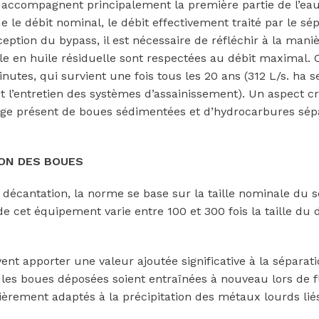
s accompagnent principalement la première partie de l’eau
 le débit nominal, le débit effectivement traité par le sé
eption du bypass, il est nécessaire de réfléchir à la mani
le en huile résiduelle sont respectées au débit maximal. 
tes, qui survient une fois tous les 20 ans (312 L/s. ha s
t l’entretien des systèmes d’assainissement). Un aspect c
kage présent de boues sédimentées et d’hydrocarbures sép
ON DES BOUES
 décantation, la norme se base sur la taille nominale du 
é de cet équipement varie entre 100 et 300 fois la taille du
nt apporter une valeur ajoutée significative à la séparat
 les boues déposées soient entraînées à nouveau lors de f
ièrement adaptés à la précipitation des métaux lourds lié