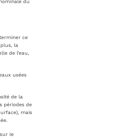
e nominale du
éterminer ce
plus, la
lle de l’eau,
 eaux usées
sité de la
es périodes de
surface), mais
sée.
sur le