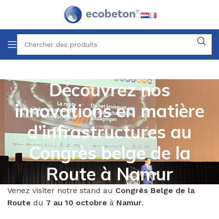
Découvrez nos
innovations en matière
d’infrastructures au
Congrès belge de la
Route à Namur
Venez visiter notre stand au
Congrès Belge de la
Route
du
7 au 10 octobre
à
Namur
.